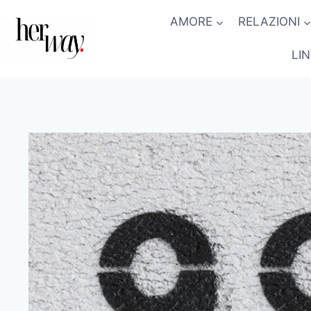
Salta
AMORE
RELAZIONI
al
contenuto
LI