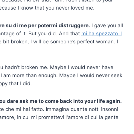
because I know that you never loved me.
ere su di me per potermi distruggere.
I gave you all
antage of it. But you did. And that
mi ha spezzato il
e bit broken, I will be someone’s perfect woman. I
ou hadn’t broken me. Maybe I would never have
t I am more than enough. Maybe I would never seek
py that I did.
you dare ask me to come back into your life again.
te che mi hai fatto. Immagina quante notti insonni
amore, in cui mi promettevi l'amore di cui la gente