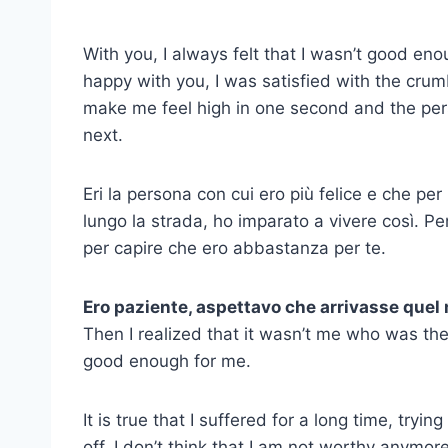
With you, I always felt that I wasn’t good en
happy with you, I was satisfied with the cru
make me feel high in one second and the per
next.
Eri la persona con cui ero più felice e che pe
lungo la strada, ho imparato a vivere così. P
per capire che ero abbastanza per te.
Ero paziente, aspettavo che arrivasse quel
Then I realized that it wasn’t me who was th
good enough for me.
It is true that I suffered for a long time, tryi
off. I don’t think that I am not worthy anymore