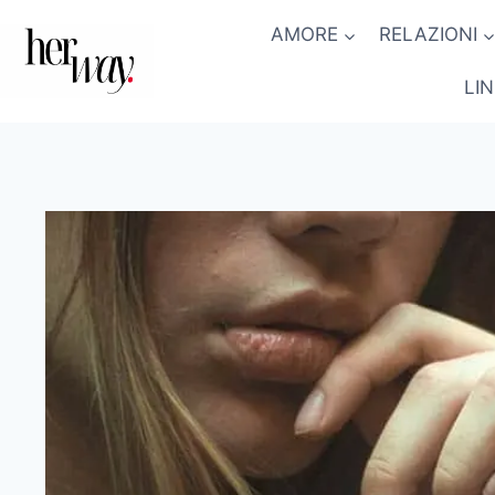
Salta
AMORE
RELAZIONI
al
contenuto
LI