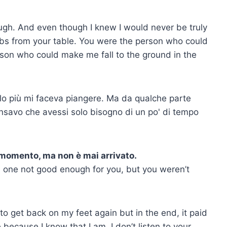
ough. And even though I knew I would never be truly
mbs from your table. You were the person who could
son who could make me fall to the ground in the
r lo più mi faceva piangere. Ma da qualche parte
ensavo che avessi solo bisogno di un po' di tempo
 momento, ma non è mai arrivato.
e one not good enough for you, but you weren’t
ng to get back on my feet again but in the end, it paid
 because I know that I am. I don’t listen to your