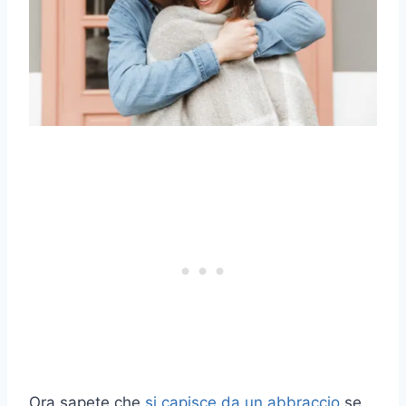
Ora sapete che
si capisce da un abbraccio
se