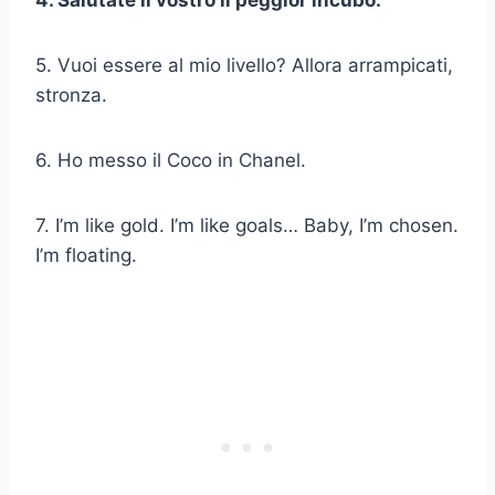
4. Salutate il vostro
il peggior incubo
.
5. Vuoi essere al mio livello? Allora arrampicati,
stronza.
6. Ho messo il Coco in Chanel.
7. I’m like gold. I’m like goals… Baby, I’m chosen.
I’m floating.