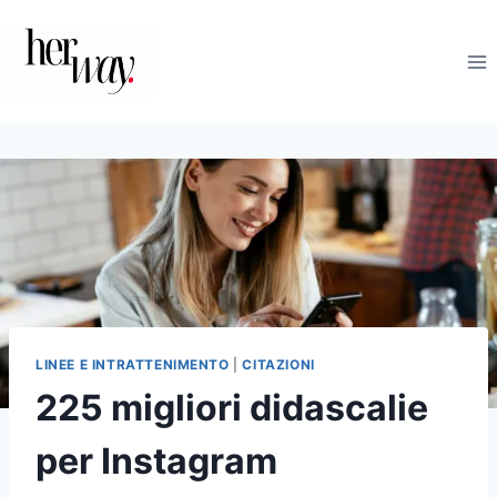
Salta
al
contenuto
LINEE E INTRATTENIMENTO
|
CITAZIONI
225 migliori didascalie
per Instagram