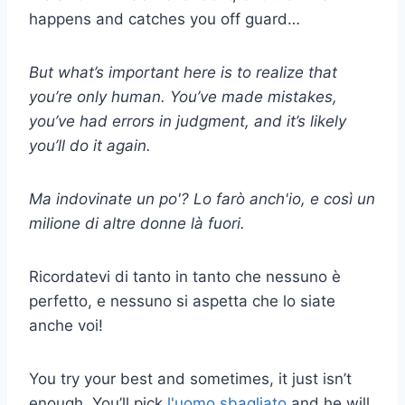
happens and catches you off guard…
But what’s important here is to realize that
you’re only human. You’ve made mistakes,
you’ve had errors in judgment, and it’s likely
you’ll do it again.
Ma indovinate un po'? Lo farò anch'io, e così un
milione di altre donne là fuori.
Ricordatevi di tanto in tanto che nessuno è
perfetto, e nessuno si aspetta che lo siate
anche voi!
You try your best and sometimes, it just isn’t
enough. You’ll pick
l'uomo sbagliato
and he will