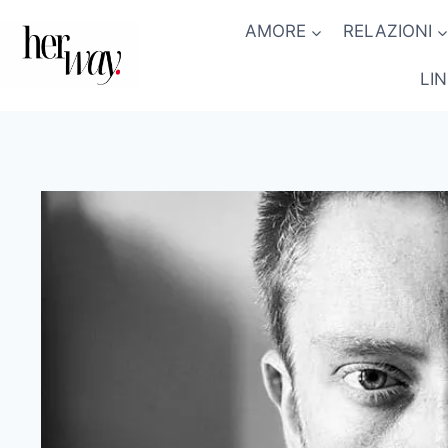
Salta
AMORE
RELAZIONI
al
contenuto
LI