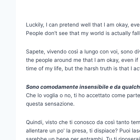
Luckily, I can pretend well that I am okay, e
People don’t see that my world is actually fal
Sapete, vivendo così a lungo con voi, sono d
the people around me that I am okay, even if 
time of my life, but the harsh truth is that I a
Sono comodamente insensibile e da qualche 
Che lo voglia o no, ti ho accettato come parte
questa sensazione.
Quindi, visto che ti conosco da così tanto tem
allentare un po' la presa, ti dispiace? Puoi las
sarebbe un bene per entrambi. Tu ti riposerai