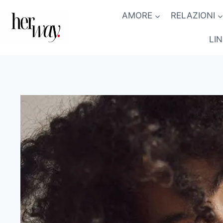
Salta
AMORE
RELAZIONI
al
contenuto
LI