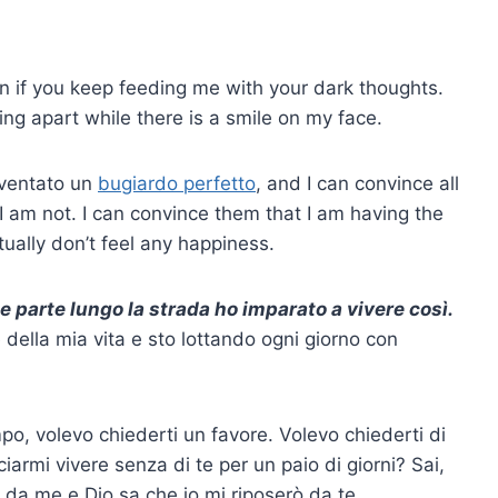
ven if you keep feeding me with your dark thoughts.
ling apart while there is a smile on my face.
iventato un
bugiardo perfetto
, and I can convince all
I am not. I can convince them that I am having the
ctually don’t feel any happiness.
parte lungo la strada ho imparato a vivere così.
 della mia vita e sto lottando ogni giorno con
po, volevo chiederti un favore. Volevo chiederti di
ciarmi vivere senza di te per un paio di giorni? Sai,
 da me e Dio sa che io mi riposerò da te.