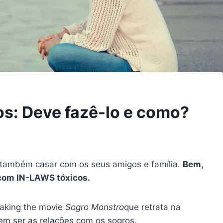
os: Deve fazê-lo e como?
 também casar com os seus amigos e família.
Bem,
 com IN-LAWS tóxicos.
making the movie
Sogro Monstro
que retrata na
em ser as relações com os sogros.