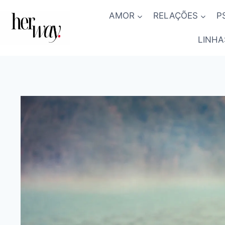
Skip
AMOR
RELAÇÕES
P
to
content
LINHA