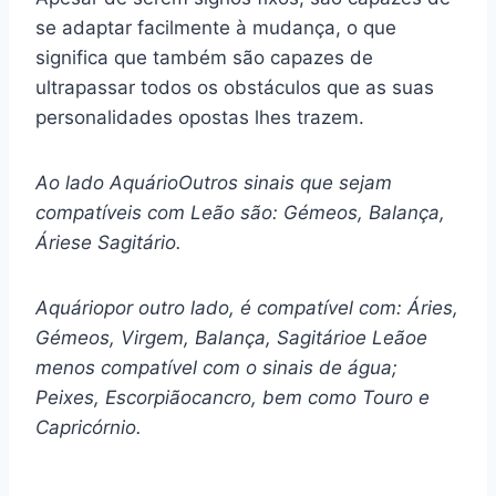
se adaptar facilmente à mudança, o que
significa que também são capazes de
ultrapassar todos os obstáculos que as suas
personalidades opostas lhes trazem.
Ao lado
Aquário
Outros sinais que sejam
compatíveis com
Leão
são:
Gémeos
,
Balança
,
Áries
e
Sagitário
.
Aquário
por outro lado, é compatível com:
Áries
,
Gémeos
,
Virgem
,
Balança
,
Sagitário
e
Leão
e
menos compatível com o
sinais de água;
Peixes
,
Escorpião
cancro, bem como
Touro
e
Capricórnio
.