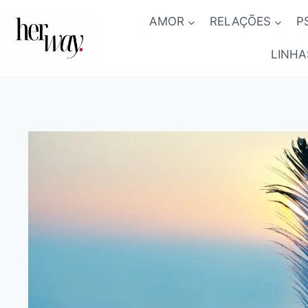
Skip
AMOR
RELAÇÕES
P
to
content
LINHA