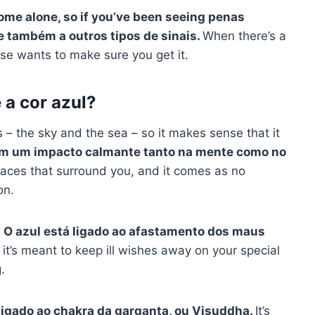
ome alone, so if you’ve been seeing
penas
e também a outros tipos de sinais.
When there’s a
se wants to make sure you get it.
 a cor azul?
 – the sky and the sea – so it makes sense that it
em um impacto calmante tanto na mente como no
paces that surround you, and it comes as no
on.
l
O azul está ligado ao afastamento dos maus
it’s meant to keep ill wishes away on your special
.
ligado ao
chakra da garganta
, ou Visuddha.
It’s