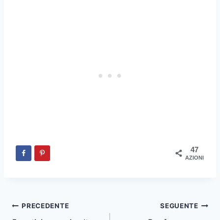
47
AZIONI
Navigazione
PRECEDENTE
SEGUENTE