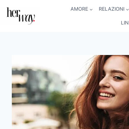
Salta
AMORE
RELAZIONI
al
contenuto
LI