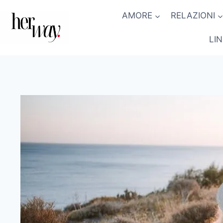
Salta
AMORE
RELAZIONI
al
contenuto
LI