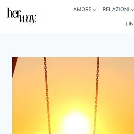
Salta
AMORE
RELAZIONI
al
contenuto
LI