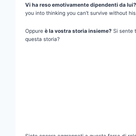
Vi ha reso emotivamente dipendenti da lui
you into thinking you can’t survive without his
Oppure
è la vostra storia insieme?
Si sente t
questa storia?
Siete ancora aggrappati a questa farsa di rel