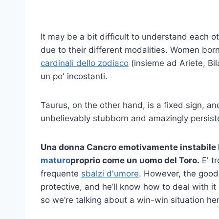
It may be a bit difficult to understand each ot
due to their different modalities. Women bor
cardinali dello zodiaco
(insieme ad Ariete, Bil
un po' incostanti.
Taurus, on the other hand, is a fixed sign, an
unbelievably stubborn and amazingly persist
Una donna Cancro emotivamente instabile h
maturo
proprio come un uomo del Toro.
E' t
frequente
sbalzi d'umore
. However, the good
protective, and he’ll know how to deal with it
so we’re talking about a win-win situation he