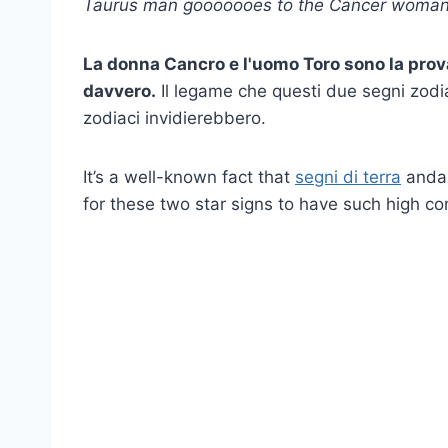
Taurus man gooooooes to the Cancer woman
La donna Cancro e l'uomo Toro sono la prov
davvero.
Il legame che questi due segni zodiac
zodiaci invidierebbero.
It’s a well-known fact that
segni di terra
andar
for these two star signs to have such high com