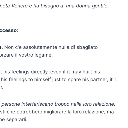
aneta Venere e ha bisogno di una donna gentile,
uccesso:
e.
Non c'è assolutamente nulla di sbagliato
forzare il vostro legame.
 his feelings directly, even if it may hurt his
his feelings to himself just to spare his partner, it’ll
r.
 persone interferiscano troppo nella loro relazione.
sti che potrebbero migliorare la loro relazione, ma
he separarli.