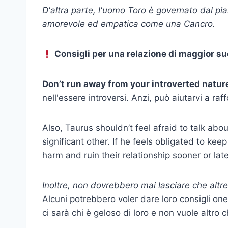
D'altra parte, l'uomo Toro è governato dal pi
amorevole ed empatica come una Cancro.
Consigli per una relazione di maggior s
Don’t run away from your introverted natur
nell'essere introversi. Anzi, può aiutarvi a raf
Also, Taurus shouldn’t feel afraid to talk about
significant other. If he feels obligated to keep 
harm and ruin their relationship sooner or late
Inoltre, non dovrebbero mai lasciare che altre
Alcuni potrebbero voler dare loro consigli one
ci sarà chi è geloso di loro e non vuole altro c