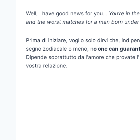
Well, I have good news for you…
You’re in th
and the worst matches for a man born under t
Prima di iniziare, voglio solo dirvi che, indip
segno zodiacale o meno, n
o one can guarant
Dipende soprattutto dall'amore che provate l'
vostra relazione.