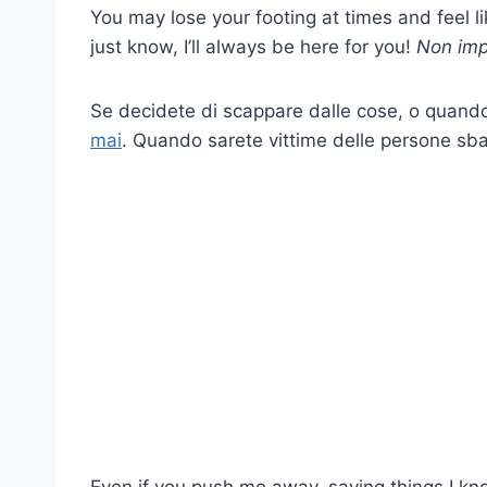
You may lose your footing at times and feel l
just know, I’ll always be here for you!
Non impo
Se decidete di scappare dalle cose, o quando
mai
. Quando sarete vittime delle persone sbagl
Even if you push me away, saying things I know