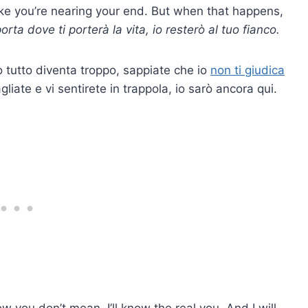
ike you’re nearing your end. But when that happens,
rta dove ti porterà la vita, io resterò
al tuo fianco
.
 tutto diventa troppo, sappiate che io
non ti giudica
iate e vi sentirete in trappola, io sarò ancora qui.
 you don’t mean, I’ll know the real you. And I will