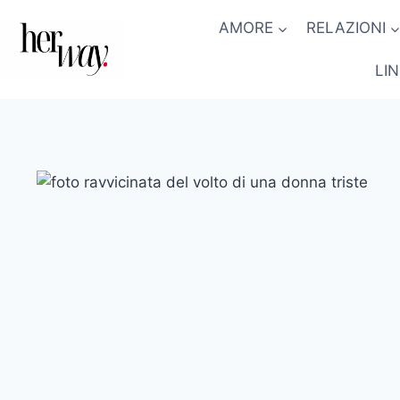
Salta
AMORE
RELAZIONI
al
contenuto
LI