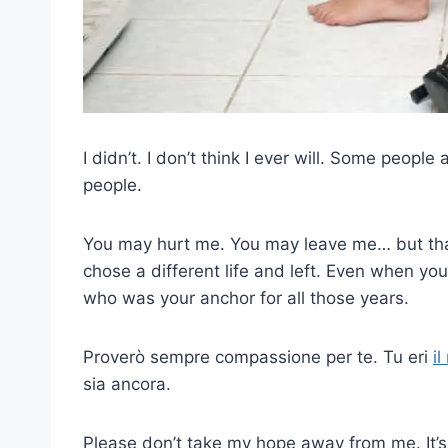
I didn’t. I don’t think I ever will. Some peopl
people.
You may hurt me. You may leave me… but tha
chose a different life and left. Even when yo
who was your anchor for all those years.
Proverò sempre compassione per te. Tu eri
i
sia ancora.
Please don’t take my hope away from me. It’s 