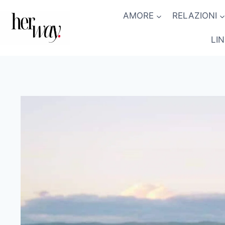
Salta
AMORE
RELAZIONI
al
contenuto
LI