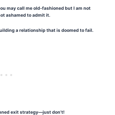
ou may call me old-fashioned but I am not
ot ashamed to admit it.
ilding a relationship that is doomed to fail.
lanned exit strategy—just don’t!