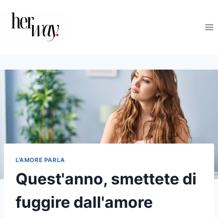
Salta
al
contenuto
L'AMORE PARLA
Quest'anno, smettete di
fuggire dall'amore