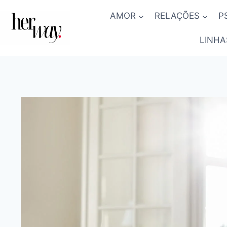
Skip
AMOR
RELAÇÕES
P
to
content
LINHA