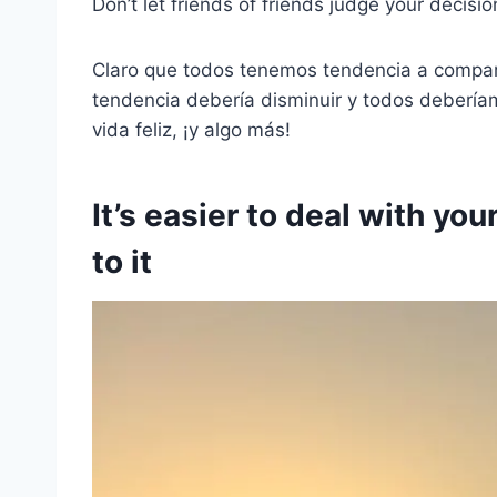
Don’t let friends of friends judge your decis
Claro que todos tenemos tendencia a compart
tendencia debería disminuir y todos debería
vida feliz, ¡y algo más!
It’s easier to deal with yo
to it