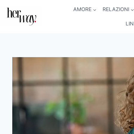
Salta
AMORE
RELAZIONI
al
contenuto
LI