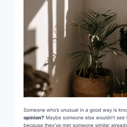
Someone who’s unusual in a good way is kno
opinion?
Maybe someone else wouldn’t see th
because they’ve met someone similar already o