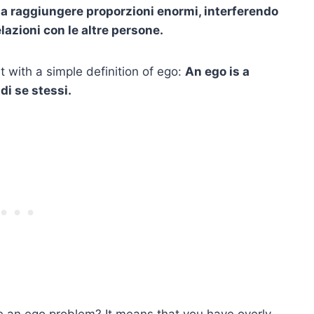
o a raggiungere proporzioni enormi, interferendo
elazioni con le altre persone.
t with a simple definition of ego:
An ego is a
di se stessi
.
 an ego problem? It means that you have overly