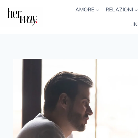
Salta
AMORE
RELAZIONI
al
contenuto
LI