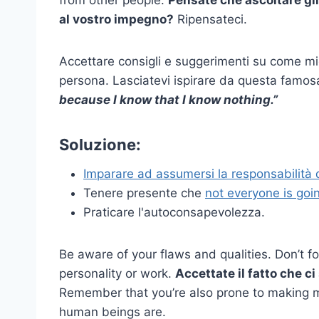
from other people.
Pensate che ascoltare gli 
al vostro impegno?
Ripensateci.
Accettare consigli e suggerimenti su come mi
persona. Lasciatevi ispirare da questa famos
because I know that I know nothing.”
Soluzione:
Imparare ad assumersi la responsabilità d
Tenere presente che
not everyone is goin
Praticare l'autoconsapevolezza.
Be aware of your flaws and qualities. Don’t f
personality or work.
Accettate il fatto che c
Remember that you’re also prone to making mis
human beings are.