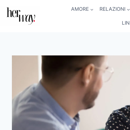
Salta
AMORE
RELAZIONI
al
contenuto
LI