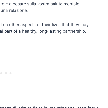
ire e a pesare sulla vostra salute mentale.
 una relazione.
d on other aspects of their lives that they may
al part of a healthy, long-lasting partnership.
ncanza di intimità fisica in una relazione, cosa fare e