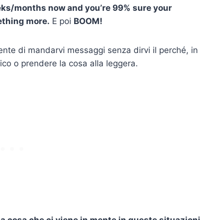
eeks/months now and you’re 99% sure your
ething more.
E poi
BOOM!
te di mandarvi messaggi senza dirvi il perché, in
o o prendere la cosa alla leggera.
a cosa che ci viene in mente in queste situazioni.