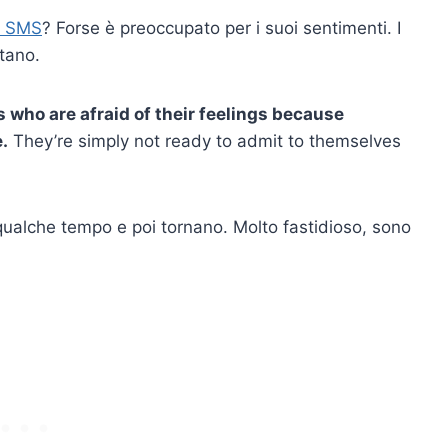
di SMS
? Forse è preoccupato per i suoi sentimenti. I
ntano.
s who are afraid of their feelings because
e.
They’re simply not ready to admit to themselves
qualche tempo e poi tornano. Molto fastidioso, sono