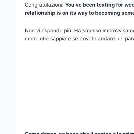
Congratulazioni!
You’ve been texting for w
relationship is on its way to becoming som
Non vi risponde più. Ha smesso improvvisamen
modo che sappiate se dovete andare nel panic
Come donna, so bene che il panico è la prim