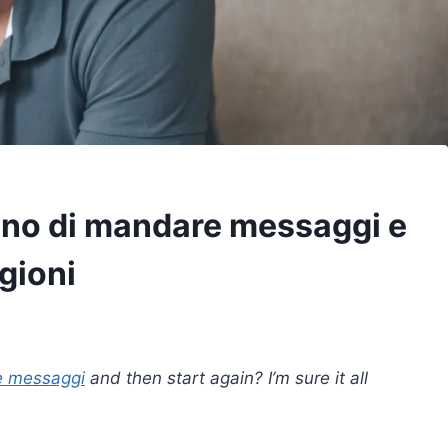
ono di mandare messaggi e
gioni
e messaggi
and then start again? I’m sure it all