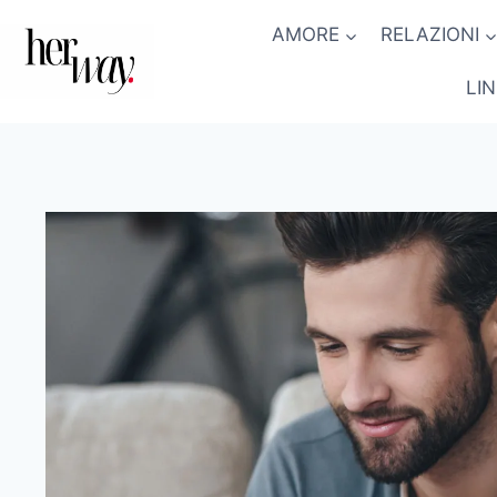
Salta
AMORE
RELAZIONI
al
contenuto
LI