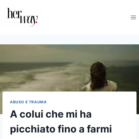
Salta
al
contenuto
ABUSO E TRAUMA
A colui che mi ha
picchiato fino a farmi