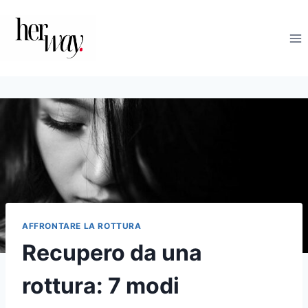
Salta
al
contenuto
AFFRONTARE LA ROTTURA
Recupero da una
rottura: 7 modi