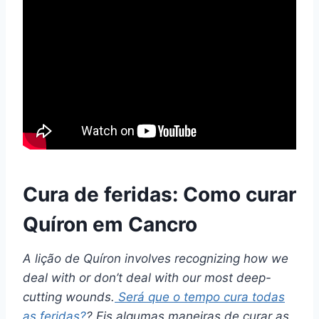
Cura de feridas: Como curar
Quíron em Cancro
A lição de
Quíron
involves recognizing how we
deal with or don’t deal with our most deep-
cutting wounds.
Será que o tempo cura todas
as feridas?
? Eis algumas maneiras de curar as