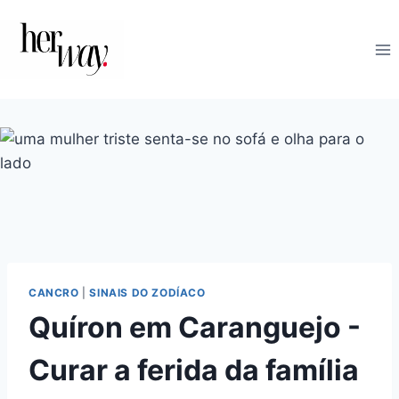
Skip
to
content
CANCRO
|
SINAIS DO ZODÍACO
Quíron em Caranguejo -
Curar a ferida da família