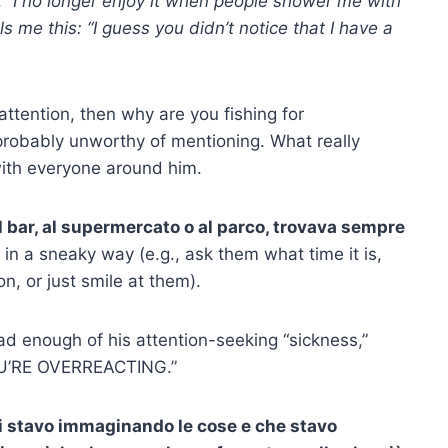
 “
I no longer enjoy it when people shower me with
s me this: “I guess you didn’t notice that I have a
 attention, then why are you fishing for
probably unworthy of mentioning. What really
with everyone around him.
 bar, al supermercato o al parco, trovava sempre
 in a sneaky way (e.g., ask them what time it is,
on, or just smile at them).
had enough of his attention-seeking “sickness,”
YOU’RE OVERREACTING.”
mi stavo immaginando le cose e che stavo