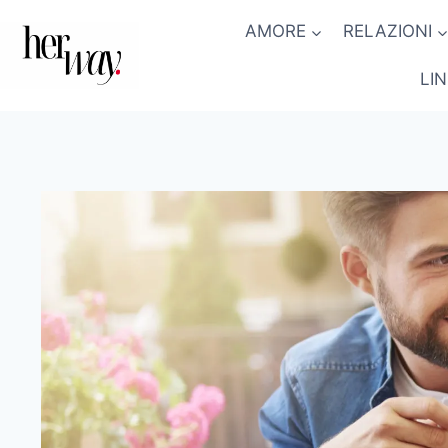
Salta
AMORE
RELAZIONI
al
contenuto
LI