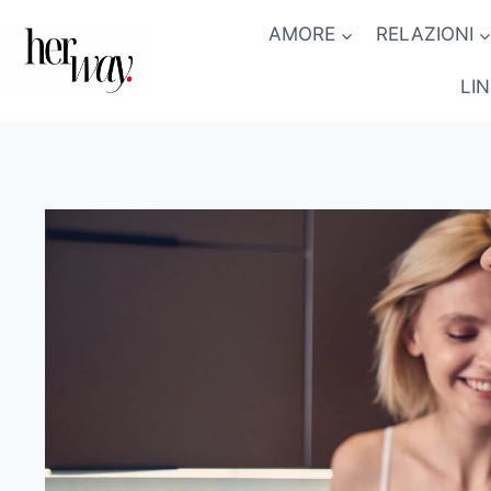
Salta
AMORE
RELAZIONI
al
contenuto
LI