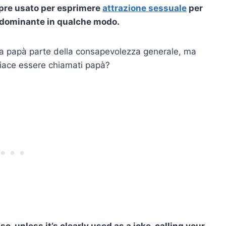
mpre usato per esprimere
attrazione sessuale
per
 dominante in qualche modo.
la papà parte della consapevolezza generale, ma
 piace essere chiamati papà?
so, unless it’s clearly used as a joke, calling your