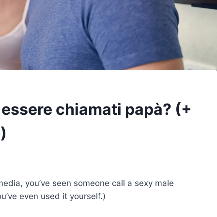
 essere chiamati papà? (+
)
l media, you’ve seen someone call a sexy male
u’ve even used it yourself.)