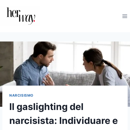
Salta
al
contenuto
NARCISISMO
Il gaslighting del
narcisista: Individuare e